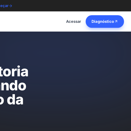
eçar
Acessar
Diagnóstico
oria
ando
o da