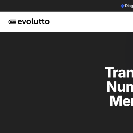
Diag
Tra
Num
Men