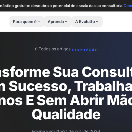
nóstico gratuito: descubra o potencial de escala da sua consultoria.
Com
Para quem é
Aprenda
A Evolutto
Todos os artigos
DISRUPÇÃO
nsforme Sua Consult
 Sucesso, Trabalh
os E Sem Abrir Mã
Qualidade
Equipe Evolutto
·
31 de out. de 2024