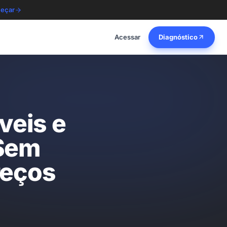
eçar
Acessar
Diagnóstico
veis e
 Sem
reços