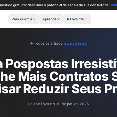
nóstico gratuito: descubra o potencial de escala da sua consultoria.
Com
Para quem é
Aprenda
A Evolutto
Todos os artigos
MARKETING
 Pospostas Irresistí
he Mais Contratos
isar Reduzir Seus P
Equipe Evolutto
·
30 de jan. de 2025