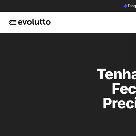
Diag
Tenha
Fec
Prec