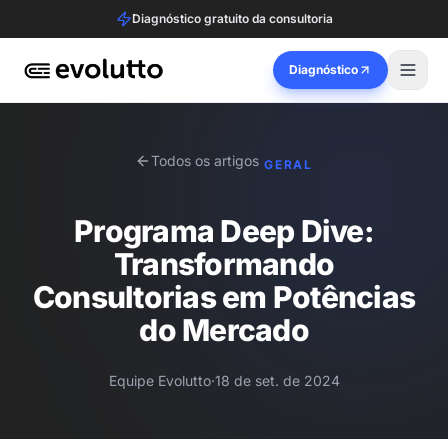
Diagnóstico gratuito da consultoria
Diagnóstico
Todos os artigos
GERAL
Programa Deep Dive:
Transformando
Consultorias em Potências
do Mercado
Equipe Evolutto
·
18 de set. de 2024