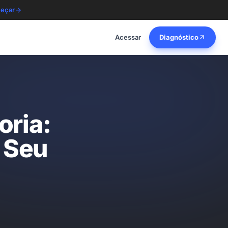
eçar
Acessar
Diagnóstico
oria:
 Seu