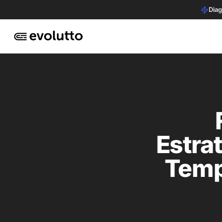
Diag
Estra
Temp