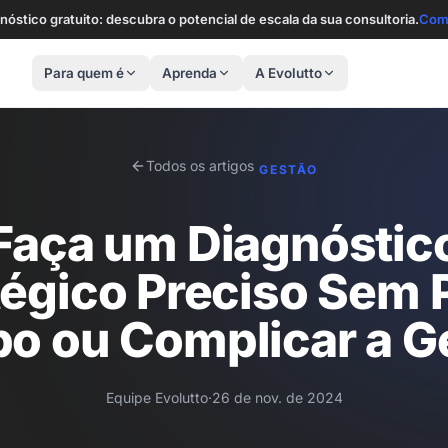
nóstico gratuito: descubra o potencial de escala da sua consultoria.
Com
Para quem é
Aprenda
A Evolutto
Todos os artigos
GESTÃO
Faça um Diagnóstic
tégico Preciso Sem 
o ou Complicar a G
Equipe Evolutto
·
26 de nov. de 2024