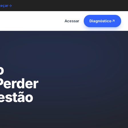
eçar
Acessar
Diagnóstico
o
Perder
estão