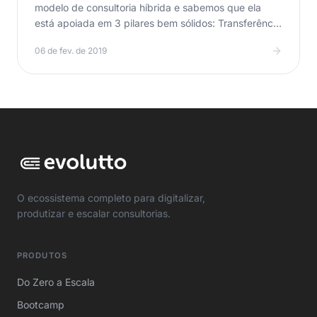
modelo de consultoria híbrida e sabemos que ela
está apoiada em 3 pilares bem sólidos: Transferência
de…
06 de fev. de 2019
O ecossistema completo para digitalizar,
produtizar e escalar consultorias.
PRODUTOS
Do Zero a Escala
Bootcamp