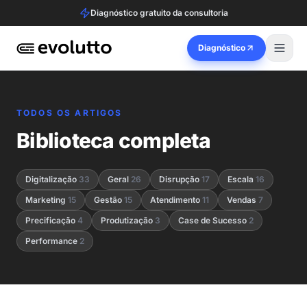
Diagnóstico gratuito da consultoria
Diagnóstico
TODOS OS ARTIGOS
Biblioteca completa
Digitalização
33
Geral
26
Disrupção
17
Escala
16
Marketing
15
Gestão
15
Atendimento
11
Vendas
7
Precificação
4
Produtização
3
Case de Sucesso
2
Performance
2